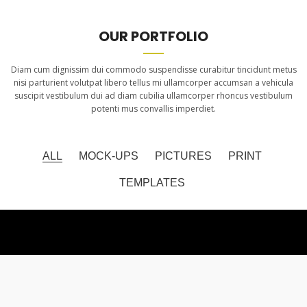
OUR PORTFOLIO
Diam cum dignissim dui commodo suspendisse curabitur tincidunt metus
nisi parturient volutpat libero tellus mi ullamcorper accumsan a vehicula
suscipit vestibulum dui ad diam cubilia ullamcorper rhoncus vestibulum
potenti mus convallis imperdiet.
ALL
MOCK-UPS
PICTURES
PRINT
TEMPLATES